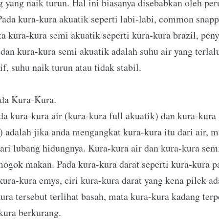
 yang naik turun. Hal ini biasanya disebabkan oleh per
Pada kura-kura akuatik seperti labi-labi, common snappi
ta kura-kura semi akuatik seperti kura-kura brazil, pen
 dan kura-kura semi akuatik adalah suhu air yang terlalu
if, suhu naik turun atau tidak stabil.
ada Kura-Kura.
da kura-kura air (kura-kura full akuatik) dan kura-kura
) adalah jika anda mengangkat kura-kura itu dari air,
ri lubang hidungnya. Kura-kura air dan kura-kura semi
gok makan. Pada kura-kura darat seperti kura-kura pa
 kura-kura emys, ciri kura-kura darat yang kena pilek a
ura tersebut terlihat basah, mata kura-kura kadang ter
kura berkurang.