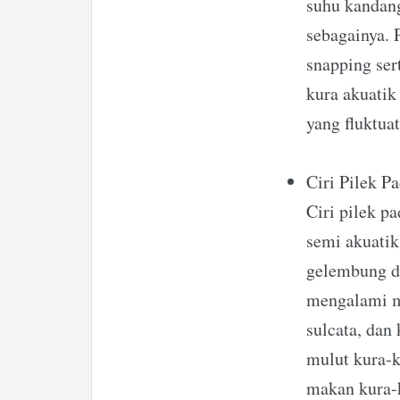
suhu kandang
sebagainya. 
snapping ser
kura akuatik
yang fluktuat
Ciri Pilek P
Ciri pilek pa
semi akuatik
gelembung da
mengalami mo
sulcata, dan
mulut kura-k
makan kura-