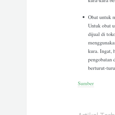
kura-kura b
Obat untuk m
Untuk obat u
dijual di tok
menggunakan 
kura. Ingat,
pengobatan d
berturut-turu
Sumber