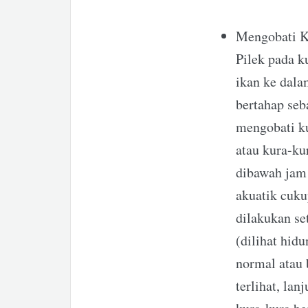
Mengobati K
Pilek pada k
ikan ke dala
bertahap seb
mengobati ku
atau kura-ku
dibawah jam 
akuatik cuku
dilakukan se
(dilihat hid
normal atau b
terlihat, la