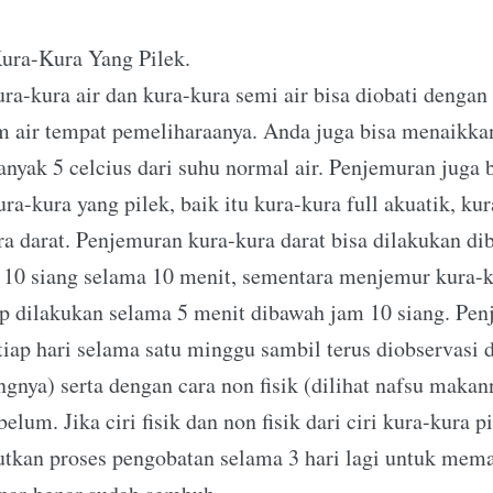
ura-Kura Yang Pilek.
ura-kura air dan kura-kura semi air bisa diobati deng
m air tempat pemeliharaanya. Anda juga bisa menaikkan
anyak 5 celcius dari suhu normal air. Penjemuran juga 
ra-kura yang pilek, baik itu kura-kura full akuatik, ku
ra darat. Penjemuran kura-kura darat bisa dilakukan d
10 siang selama 10 menit, sementara menjemur kura-k
p dilakukan selama 5 menit dibawah jam 10 siang. Pen
tiap hari selama satu minggu sambil terus diobservasi d
ungnya) serta dengan cara non fisik (dilihat nafsu maka
elum. Jika ciri fisik dan non fisik dari ciri kura-kura p
njutkan proses pengobatan selama 3 hari lagi untuk mem