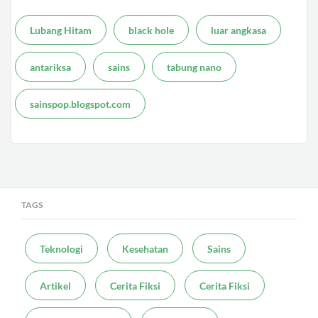
Lubang Hitam
black hole
luar angkasa
antariksa
sains
tabung nano
sainspop.blogspot.com
TAGS
Teknologi
Kesehatan
Sains
Artikel
Cerita Fiksi
Cerita Fiksi