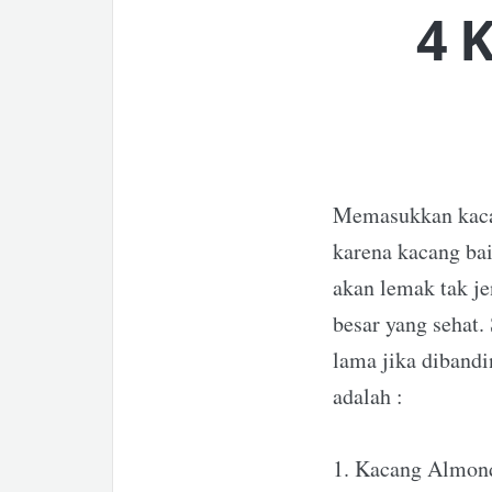
4 
Memasukkan kacan
karena kacang bai
akan lemak tak j
besar yang sehat.
lama jika diband
adalah :
1. Kacang Almon