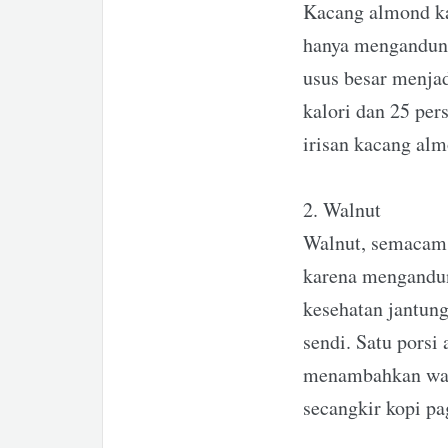
Kacang almond ka
hanya mengandung
usus besar menja
kalori dan 25 pe
irisan kacang al
2. Walnut
Walnut, semacam k
karena mengandu
kesehatan jantung
sendi. Satu porsi
menambahkan waln
secangkir kopi pa