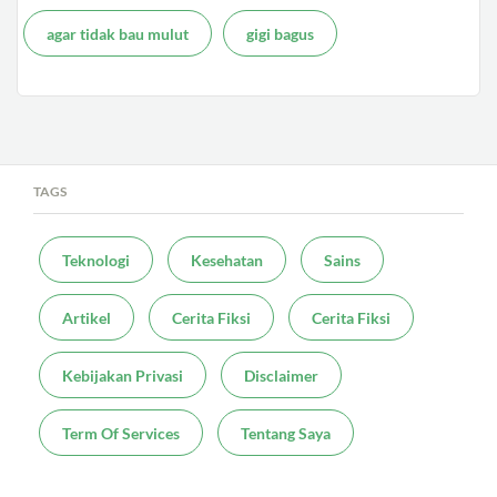
agar tidak bau mulut
gigi bagus
TAGS
Teknologi
Kesehatan
Sains
Artikel
Cerita Fiksi
Cerita Fiksi
Kebijakan Privasi
Disclaimer
Term Of Services
Tentang Saya